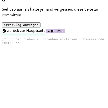
Sieht so aus, als hätte jemand vergessen, diese Seite zu
committen
error.log anzeigen
🏠 Zurück zur Hauptseite
← git revert
/* Roboter ziehen • Schrauben anklicken • Konami-Code
testen */