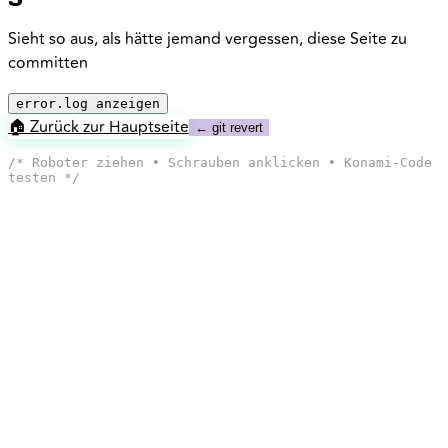
Sieht so aus, als hätte jemand vergessen, diese Seite zu
committen
error.log anzeigen
🏠 Zurück zur Hauptseite
← git revert
/* Roboter ziehen • Schrauben anklicken • Konami-Code
testen */